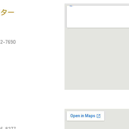
ンター
ー
2-7690‎
6-8277‎