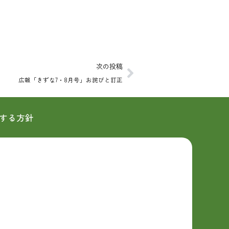
Next
次の投稿
広報「きずな7・8月号」お詫びと訂正
する方針