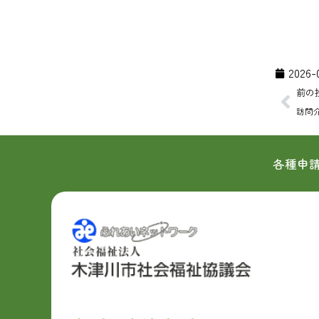
2026-
Prev
前の
訪問
各種申