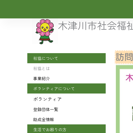
内
容
を
木津川市社会福
ス
キ
ッ
プ
訪
社協について
社協とは
事業紹介
ボランティアについて
ボランティア
登録団体一覧
助成金情報
生活でお困りの方